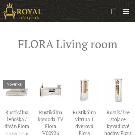
FLORA Living room
Pre zobrazenie detailu a ceny, kliknite na obrázok konkrétneho produktu
Novinka
Rustikálna
Rustikálna
Rustikálna
Rustikálne
leňoška /
komoda TV
vitrína 1
stojace
diván Flora
Flora
dverová
kyvadlové
V00926
Flora
hodiny Flora
3,295.00
€