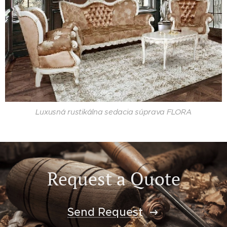
Luxusná rustikálna sedacia súprava FLORA
Request a Quote
Send Request