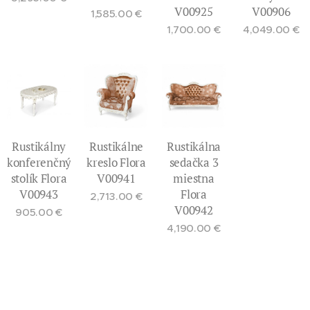
V00925
V00906
1,585.00
€
1,700.00
€
4,049.00
€
Rustikálny
Rustikálne
Rustikálna
konferenčný
kreslo Flora
sedačka 3
stolík Flora
V00941
miestna
V00943
Flora
2,713.00
€
V00942
905.00
€
4,190.00
€