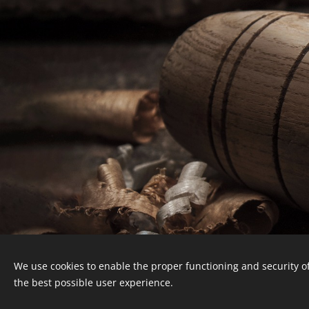
We use cookies to enable the proper functioning and security of
Obchodné podmienky a reklamačný poriadok
the best possible user experience.
Ochrana osobných údajov
Cookies