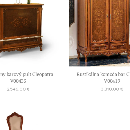
lny barový pult Cleopatra
Rustikálna komoda bar C
V00433
V00419
2,549.00
€
3,310.00
€