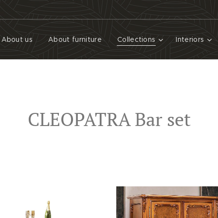
About us
About furniture
Collections
Interiors
CLEOPATRA Bar set
Pre zobrazenie detailu a ceny, kliknite na obrázok konkrétneho produktu