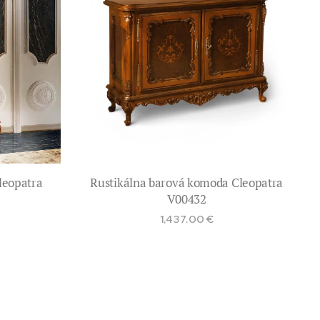
leopatra
Rustikálna barová komoda Cleopatra
V00432
1,437.00
€