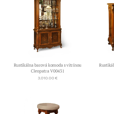
Rustikálna barová komoda s vitrínou
Rustiká
Cleopatra V00431
3,010.00
€