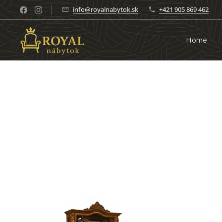
info@royalnabytok.sk
+421 905 869 462
Home