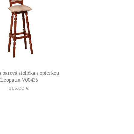
a barová stolička s opierkou
Cleopatra V00435
365.00
€