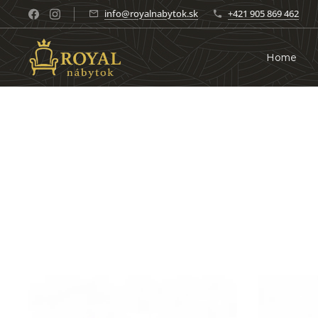
info@royalnabytok.sk
+421 905 869 462
Home