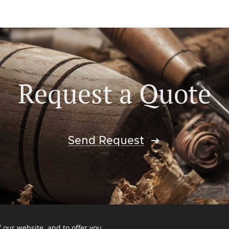
Request a Quote
Send Request
 our website, and to offer you