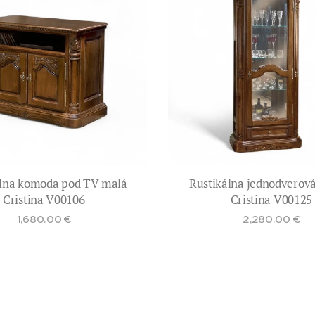
álna komoda pod TV malá
Rustikálna jednodverová
Cristina V00106
Cristina V00125
1,680.00
€
2,280.00
€