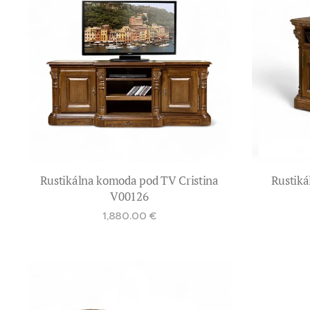
Rustikálna komoda pod TV Cristina
Rustik
V00126
1,880.00
€