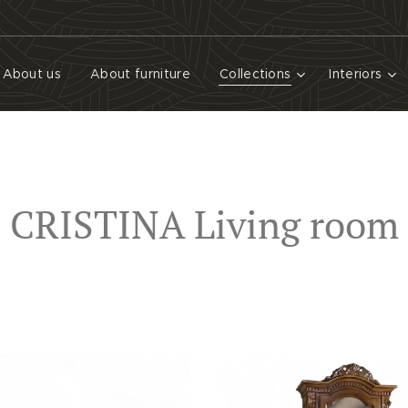
About us
About furniture
Collections
Interiors
CRISTINA Living room
Pre zobrazenie detailu a ceny, kliknite na obrázok konkrétneho produktu