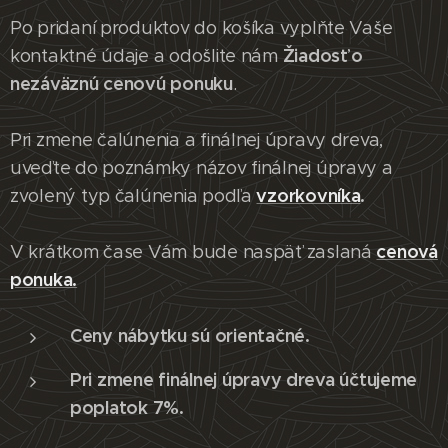
Po pridaní produktov do košíka vyplňte Vaše
Žiadosť o
kontaktné údaje a odošlite nám
nezáväznú cenovú ponuku
.
Pri zmene čalúnenia a finálnej úpravy dreva,
uveďte do poznámky názov finálnej úpravy a
vzorkovníka
.
zvolený typ čalúnenia podľa
cenová
V krátkom čase Vám bude naspäť zaslaná
ponuka.
Ceny nábytku sú orientačné.
Pri zmene finálnej úpravy dreva účtujeme
poplatok 7%.