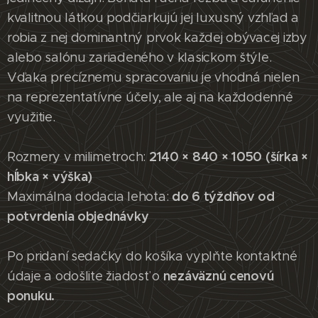
kvalitnou látkou podčiarkujú jej luxusný vzhľad a
robia z nej dominantný prvok každej obývacej izby
alebo salónu zariadeného v klasickom štýle.
Vďaka precíznemu spracovaniu je vhodná nielen
na reprezentatívne účely, ale aj na každodenné
využitie.
2140 × 840 × 1050 (šírka ×
Rozmery v milimetroch:
hĺbka × výška)
do 6 týždňov od
Maximálna dodacia lehota:
potvrdenia objednávky
Po pridaní sedačky do košíka vyplňte kontaktné
nezáväznú cenovú
údaje a odošlite žiadosť o
ponuku.