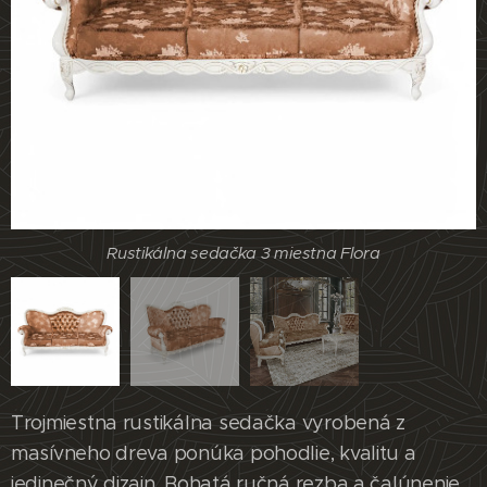
Rustikálna sedačka 3 miestna Flora
Rustikálna sedačka 3 miestna Flora
Rustikálna sedačka 3 miestna Flora
Trojmiestna rustikálna sedačka vyrobená z
masívneho dreva ponúka pohodlie, kvalitu a
jedinečný dizajn. Bohatá ručná rezba a čalúnenie