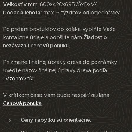
Veľkosť v mm
: 600x420x695 /ŠxDxV/
Dodacia lehota:
max. 6 týždňov od objednávky
Po pridaní produktov do košíka vyplňte Vaše
Žiadosť o
kontaktné údaje a odošlite nám
nezáväznú cenovú ponuku
.
Pri zmene finálnej úpravy dreva do poznámky
uveďte názov finálnej úpravy dreva podľa
:
Vzorkovník
V krátkom čase Vám bude naspäť zaslaná
Cenová ponuk
a
.
Ceny nábytku sú orientačné.