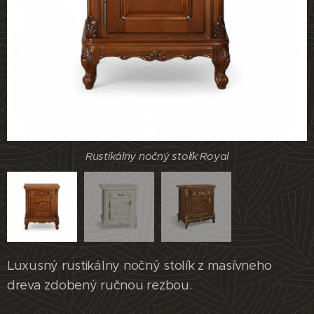
Rustikálny nočný stolík Royal
Rustikálny nočný stolík Royal
Rustikálny nočný stolík Royal
Luxusný rustikálny nočný stolík z masívneho
dreva zdobený ručnou rezbou.