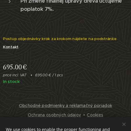
Pri zmene finálnej úpravy dreva účtujeme
poplatok 7%.
Postup objednávky krok za krokom nájdete na podstránke
Kontakt
.
695.00
€
price incl. VAT
695.00 € / 1 pcs
In stock
Obchodné podmienky a reklamačný poriadok
Ochrana osobných údajov
Cookies
Languages
We use cookies to enable the proper functioning and