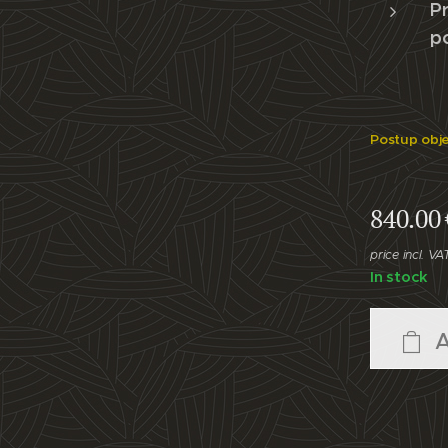
Pr
p
Postup obj
840.00
price incl. VA
In stock
A