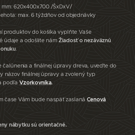
v mm: 620x400x700 /ŠxDxV/
lehota: max. 6 týždňov od objednávky
ní produktov do košíka vyplňte Vaše
Žiadosť o nezáväznú
é údaje a odošlite nám
ponuku
.
 čalúnenia a finálnej úpravy dreva, uveďte do
 názov finálnej úpravy a zvolený typ
Vzorkovníka
.
a podľa
Cenová
m čase Vám bude naspäť zaslaná
eny nábytku sú orientačné.