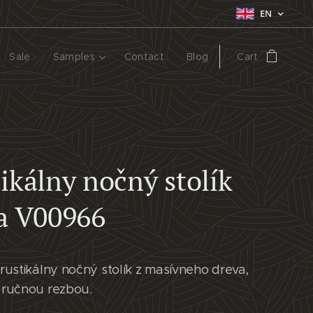
EN
Sale
Samples
Contact
Blog
Cart
ikálny nočný stolík
a V00966
rustikálny nočný stolík z masívneho dreva,
ručnou rezbou.