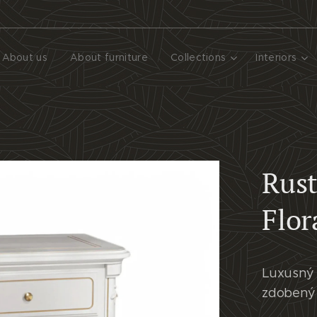
About us
About furniture
Collections
Interiors
Rust
Flor
Luxusný 
zdobený 