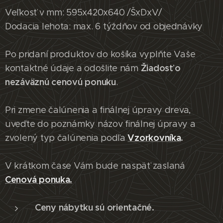
Veľkosť v mm: 595x420x640 /ŠxDxV/
Dodacia lehota: max. 6 týždňov od objednávky
Po pridaní produktov do košíka vyplňte Vaše
Žiadosť o
kontaktné údaje a odošlite nám
nezáväznú cenovú ponuku
.
Pri zmene čalúnenia a finálnej úpravy dreva,
uveďte do poznámky názov finálnej úpravy a
Vzorkovníka
.
zvolený typ čalúnenia podľa
V krátkom čase Vám bude naspäť zaslaná
Cenová ponuka.
Ceny nábytku sú orientačné.