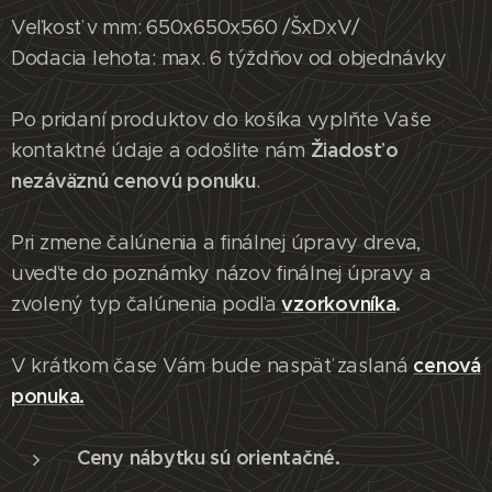
Veľkosť v mm: 650x650x560 /ŠxDxV/
Dodacia lehota: max. 6 týždňov od objednávky
Po pridaní produktov do košíka vyplňte Vaše
Žiadosť o
kontaktné údaje a odošlite nám
nezáväznú cenovú ponuku
.
Pri zmene čalúnenia a finálnej úpravy dreva,
uveďte do poznámky názov finálnej úpravy a
vzorkovníka
.
zvolený typ čalúnenia podľa
cenová
V krátkom čase Vám bude naspäť zaslaná
ponuka.
Ceny nábytku sú orientačné.