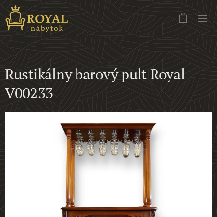
Rustikálny barový pult Royal
V00233