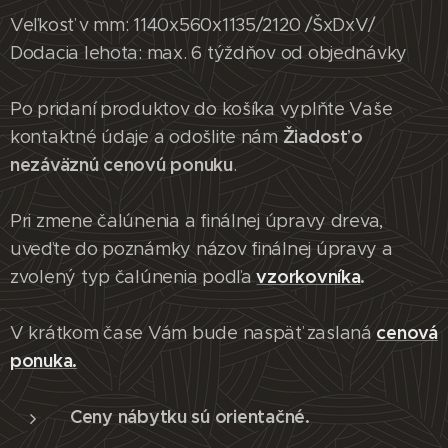
Veľkosť v mm: 1140x560x1135/2120 /ŠxDxV/
Dodacia lehota: max. 6 týždňov od objednávky
Po pridaní produktov do košíka vyplňte Vaše
Žiadosť o
kontaktné údaje a odošlite nám
nezáväznú cenovú ponuku
.
Pri zmene čalúnenia a finálnej úpravy dreva,
uveďte do poznámky názov finálnej úpravy a
vzorkovníka
.
zvolený typ čalúnenia podľa
cenová
V krátkom čase Vám bude naspäť zaslaná
ponuka.
Ceny nábytku sú orientačné.