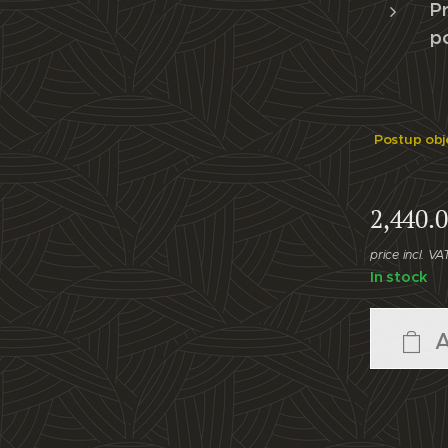
Pr
p
Postup obj
2,440.
price incl. VA
In stock
A