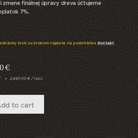
i zmene finálnej úpravy dreva účtujeme
oplatok 7%.
ednávky krok za krokom nájdete na podstránke
Kontakt
.
00
€
T
2,440.00 € / 1 pcs
dd to cart