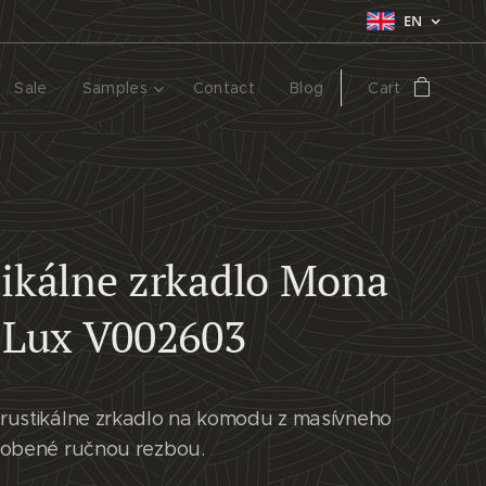
EN
Sale
Samples
Contact
Blog
Cart
ikálne zrkadlo Mona
 Lux V002603
rustikálne zrkadlo na komodu z masívneho
dobené ručnou rezbou.