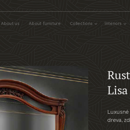
About us
About furniture
Collections
Interiors
Rust
Lisa
Luxusné 
dreva, z