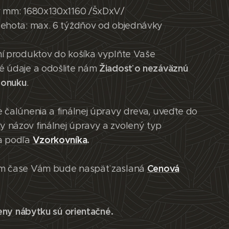
v mm: 1680x130x1160 /ŠxDxV/
lehota: max. 6 týždňov od objednávky
ní produktov do košíka vyplňte Vaše
Žiadosť o nezáväznú
é údaje a odošlite nám
ponuku
.
 čalúnenia a finálnej úpravy dreva, uveďte do
 názov finálnej úpravy a zvolený typ
Vzorkovníka
.
a podľa
Cenová
m čase Vám bude naspäť zaslaná
eny nábytku sú orientačné.