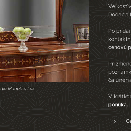
Veľkosť 
Dodacia 
Po prida
kontaktn
cenovú 
Pri zmene
adlo Monalisa Lux
poznámky
čalúneni
adlo Monalisa Lux
V krátko
ponuka.
adlo Monalisa Lux
C