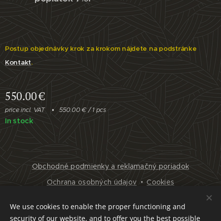
Postup objednávky krok za krokom nájdete na podstránke
Kontakt
.
550.00
€
price incl. VAT
550.00 € / 1 pcs
In stock
Obchodné podmienky a reklamačný poriadok
Ochrana osobných údajov
Cookies
Languages
We use cookies to enable the proper functioning and
Slovenčina
English
security of our website, and to offer you the best possible