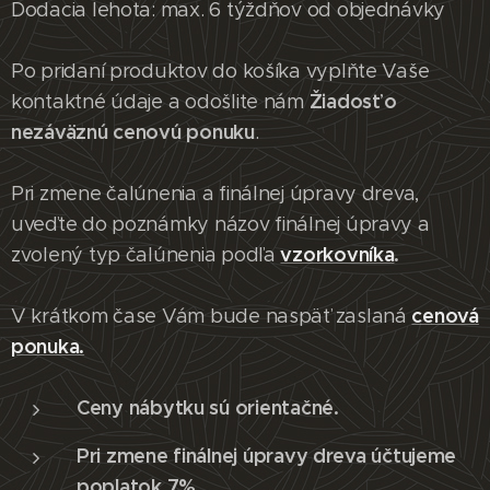
Dodacia lehota: max. 6 týždňov od objednávky
Po pridaní produktov do košíka vyplňte Vaše
Žiadosť o
kontaktné údaje a odošlite nám
nezáväznú cenovú ponuku
.
Pri zmene čalúnenia a finálnej úpravy dreva,
uveďte do poznámky názov finálnej úpravy a
vzorkovníka
.
zvolený typ čalúnenia podľa
cenová
V krátkom čase Vám bude naspäť zaslaná
ponuka.
Ceny nábytku sú orientačné.
Pri zmene finálnej úpravy dreva účtujeme
poplatok 7%.