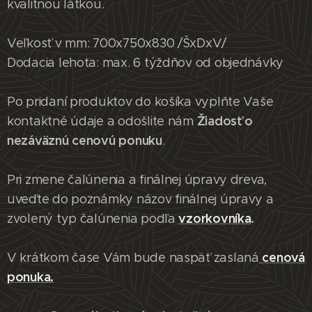
kvalitnou látkou.
Veľkosť v mm: 700x750x830 /ŠxDxV/
Dodacia lehota: max. 6 týždňov od objednávky
Po pridaní produktov do košíka vyplňte Vaše
Žiadosť o
kontaktné údaje a odošlite nám
nezáväznú cenovú ponuku
.
Pri zmene čalúnenia a finálnej úpravy dreva,
uveďte do poznámky názov finálnej úpravy a
vzorkovníka
.
zvolený typ čalúnenia podľa
cenová
V krátkom čase Vám bude naspäť zaslaná
ponuka.