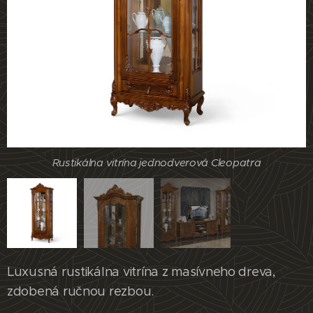
Rustikálna vitrína jednodverová Cleopatra
Rustikálna vitrína jednodverová Cleopatra
Luxusná rustikálna vitrína z masívneho dreva,
zdobená ručnou rezbou.