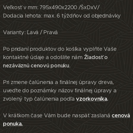
Veľkosť v mm: 795x490x2200 /ŠxDxV/
Dodacia lehota: max. 6 týždňov od objednávky
Varianty: Ľavá / Pravá
Po pridaní produktov do košíka vyplňte Vaše
Žiadosť o
kontaktné údaje a odošlite nám
nezáväznú cenovú ponuku
.
Pri zmene čalúnenia a finálnej úpravy dreva,
uveďte do poznámky názov finálnej úpravy a
vzorkovníka
.
zvolený typ čalúnenia podľa
cenová
V krátkom čase Vám bude naspäť zaslaná
ponuka.