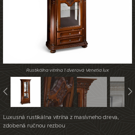
Rustikálna vitrína 1 dverová Venetia lux
Rustikálna vitrína 1 dverová Venetia lux
Rustikálna vitrína 1 dverová Venetia lux
Rustikálna vitrína 1 dverová Venetia lux
Luxusná rustikálna vitrína z masívneho dreva,
zdobená ručnou rezbou