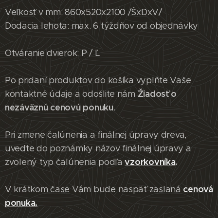
Veľkosť v mm: 860x520x2100 /ŠxDxV/
Dodacia lehota: max. 6 týždňov od objednávky
Otváranie dvierok: P / Ľ
Po pridaní produktov do košíka vyplňte Vaše
Žiadosť o
kontaktné údaje a odošlite nám
nezáväznú cenovú ponuku
.
Pri zmene čalúnenia a finálnej úpravy dreva,
uveďte do poznámky názov finálnej úpravy a
vzorkovníka
.
zvolený typ čalúnenia podľa
cenová
V krátkom čase Vám bude naspäť zaslaná
ponuka.