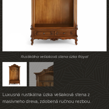
Rustikálna vešiaková stena úzka Royal
Rustikálna vešiaková stena úzka Royal
Luxusná rustikálna úzka vešiaková stena z
masívneho dreva, zdobená ručnou rezbou.