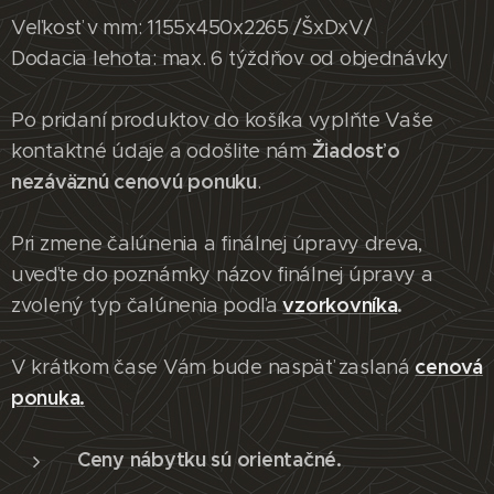
Veľkosť v mm: 1155x450x2265 /ŠxDxV/
Dodacia lehota: max. 6 týždňov od objednávky
Po pridaní produktov do košíka vyplňte Vaše
Žiadosť o
kontaktné údaje a odošlite nám
nezáväznú cenovú ponuku
.
Pri zmene čalúnenia a finálnej úpravy dreva,
uveďte do poznámky názov finálnej úpravy a
vzorkovníka
.
zvolený typ čalúnenia podľa
cenová
V krátkom čase Vám bude naspäť zaslaná
ponuka.
Ceny nábytku sú orientačné.