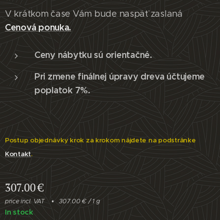
V krátkom čase Vám bude naspäť zaslaná
Cenová ponuka.
Ceny nábytku sú orientačné.
Pri zmene finálnej úpravy dreva účtujeme
poplatok 7%.
Postup objednávky krok za krokom nájdete na podstránke
Kontakt
.
307.00
€
price incl. VAT
307.00 € / 1 g
In stock