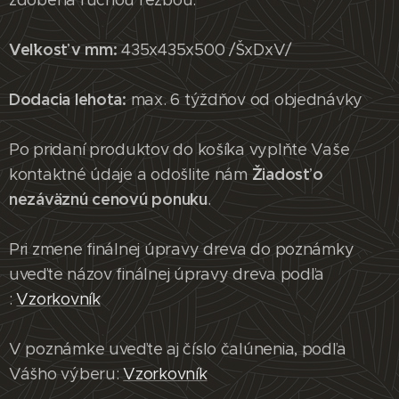
Veľkosť v mm:
435x435x500 /ŠxDxV/
Dodacia lehota:
max. 6 týždňov od objednávky
Po pridaní produktov do košíka vyplňte Vaše
Žiadosť o
kontaktné údaje a odošlite nám
nezáväznú cenovú ponuku
.
Pri zmene finálnej úpravy dreva do poznámky
uveďte názov finálnej úpravy dreva podľa
:
Vzorkovník
V poznámke uveďte aj číslo čalúnenia, podľa
Vášho výberu:
Vzorkovník