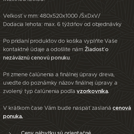
Veľkosť v mm: 480x520x1000 /ŠxDxV/
Dodacia lehota: max. 6 týždňov od objednávky
Po pridaní produktov do košíka vyplňte Vaše
Žiadosť o
kontaktné údaje a odošlite nám
nezáväznú cenovú ponuku
.
Pri zmene čalúnenia a finálnej úpravy dreva,
uveďte do poznámky názov finálnej úpravy a
vzorkovníka
.
zvolený typ čalúnenia podľa
cenová
V krátkom čase Vám bude naspäť zaslaná
ponuka.
Ceny nábytku sú orientačné.