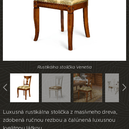
Rustikálna stolička Venetia
Rustikálna stolička Venetia
Rustikálna stolička Venetia
Rustikálna stolička Venetia
Luxusná rustikálna stolička z masívneho dreva,
zdobená ručnou rezbou a čalúnená luxusnou
kvalitnou látkou.