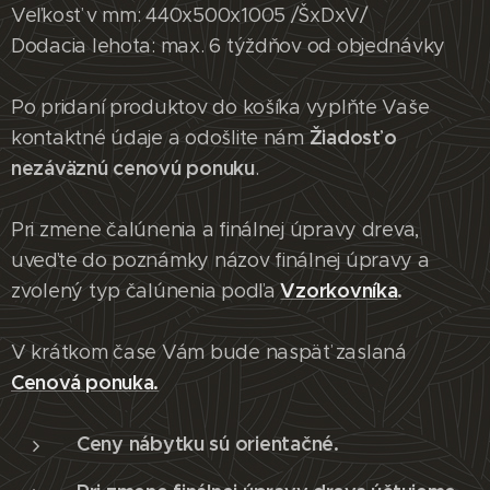
Veľkosť v mm: 440x500x1005 /ŠxDxV/
Dodacia lehota: max. 6 týždňov od objednávky
Po pridaní produktov do košíka vyplňte Vaše
Žiadosť o
kontaktné údaje a odošlite nám
nezáväznú cenovú ponuku
.
Pri zmene čalúnenia a finálnej úpravy dreva,
uveďte do poznámky názov finálnej úpravy a
Vzorkovníka
.
zvolený typ čalúnenia podľa
V krátkom čase Vám bude naspäť zaslaná
Cenová ponuka.
Ceny nábytku sú orientačné.