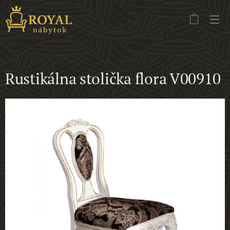
Rustikálna stolička flora V00910