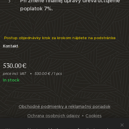
Pri zmene finálnej úpravy dreva účtujeme
poplatok 7%.
Postup objednávky krok za krokom nájdete na podstránke
Kontakt
.
530.00
€
price incl. VAT
530.00 € / 1 pcs
In stock
Obchodné podmienky a reklamačný poriadok
Ochrana osobných údajov
Cookies
Languages