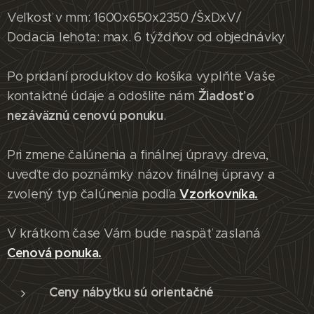
Veľkosť v mm: 1600x650x2350 /ŠxDxV/
Dodacia lehota: max. 6 týždňov od objednávky
Po pridaní produktov do košíka vyplňte Vaše
Žiadosť o
kontaktné údaje a odošlite nám
nezáväznú cenovú ponuku
.
Pri zmene čalúnenia a finálnej úpravy dreva,
uveďte do poznámky názov finálnej úpravy a
Vzorkovníka.
zvolený typ čalúnenia podľa
V krátkom čase Vám bude naspäť zaslaná
Cenová ponuka.
Ceny nábytku sú orientačné