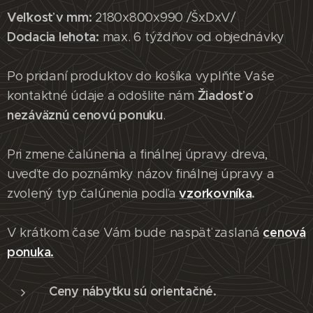
Veľkosť v mm:
2180x800x990 /ŠxDxV/
Dodacia lehota:
max. 6 týždňov od objednávky
Po pridaní produktov do košíka vyplňte Vaše
Žiadosť o
kontaktné údaje a odošlite nám
nezáväznú cenovú ponuku
.
Pri zmene čalúnenia a finálnej úpravy dreva,
uveďte do poznámky názov finálnej úpravy a
vzorkovníka
.
zvolený typ čalúnenia podľa
cenová
V krátkom čase Vám bude naspäť zaslaná
ponuka.
Ceny nábytku sú orientačné.