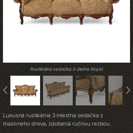
Rustikálna sedačka 3-dielna Royal
Rustikálna sedačka 3-dielna Royal
Rustikálna sedačka 3-dielna Royal
Rustikálna sedačka 3-dielna Royal
Luxusná rustikálna 3 miestna sedačka z
masívneho dreva, zdobená ručnou rezbou.