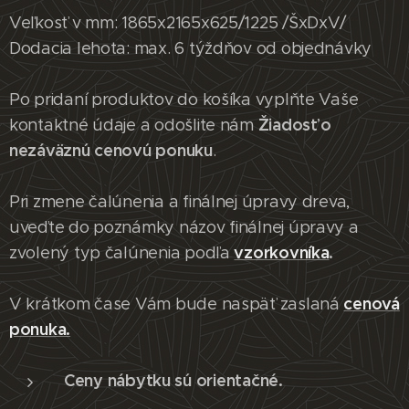
Veľkosť v mm: 1865x2165x625/1225 /ŠxDxV/
Dodacia lehota: max. 6 týždňov od objednávky
Po pridaní produktov do košíka vyplňte Vaše
Žiadosť o
kontaktné údaje a odošlite nám
nezáväznú cenovú ponuku
.
Pri zmene čalúnenia a finálnej úpravy dreva,
uveďte do poznámky názov finálnej úpravy a
vzorkovníka
.
zvolený typ čalúnenia podľa
cenová
V krátkom čase Vám bude naspäť zaslaná
ponuka.
Ceny nábytku sú orientačné.