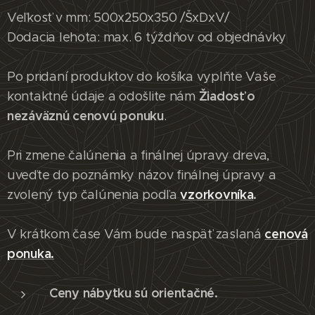
Veľkosť v mm: 500x250x350 /ŠxDxV/
Dodacia lehota: max. 6 týždňov od objednávky
Po pridaní produktov do košíka vyplňte Vaše
Žiadosť o
kontaktné údaje a odošlite nám
nezáväznú cenovú ponuku
.
Pri zmene čalúnenia a finálnej úpravy dreva,
uveďte do poznámky názov finálnej úpravy a
vzorkovníka
.
zvolený typ čalúnenia podľa
cenová
V krátkom čase Vám bude naspäť zaslaná
ponuka.
Ceny nábytku sú orientačné.