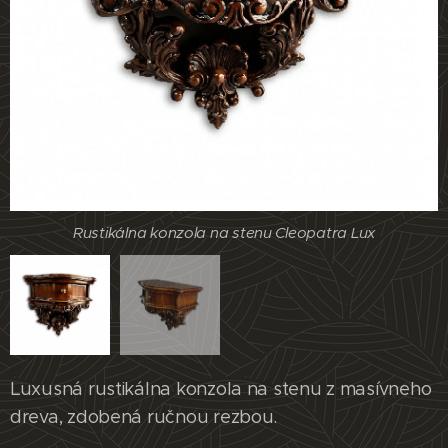
Rustikálna konzola na stenu Cleopatra Lux
Rustikálna konzola na stenu Cleopatra Lux
Luxusná rustikálna konzola na stenu z masívneho
dreva, zdobená ručnou rezbou.