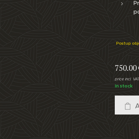
Pr
p
Postup obj
750.00
price incl. VA
In stock
A