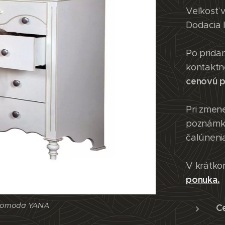
Veľkosť 
Dodacia 
Po prida
kontaktn
cenovú 
Pri zmene
poznámky
čalúneni
V krátko
ponuka.
 komoda YANA
 komoda YANA
C