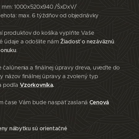
v mm: 1000x520x940 /ŠxDxV/
lehota: max. 6 týždňov od objednávky
ní produktov do košíka vyplňte Vaše
Žiadosť o nezáväznú
é údaje a odošlite nám
ponuku
.
 čalúnenia a finálnej úpravy dreva, uveďte do
 názov finálnej úpravy a zvolený typ
Vzorkovníka
.
a podľa
Cenová
m čase Vám bude naspäť zaslaná
eny nábytku sú orientačné