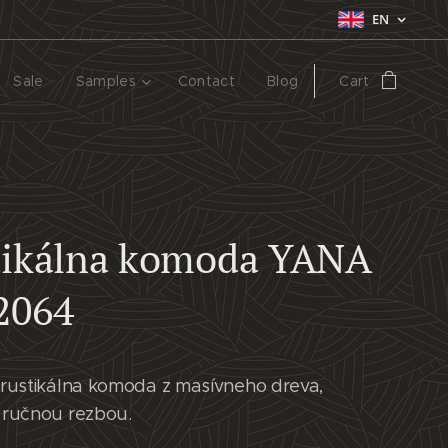
EN
Sale
Samples
Contact
Blog
Cart
tikálna komoda YANA
2064
rustikálna komoda z masívneho dreva,
ručnou rezbou.