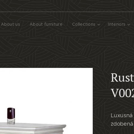
About us
About furniture
Collections
Interiors
Rus
V00
Luxusná 
zdobená 