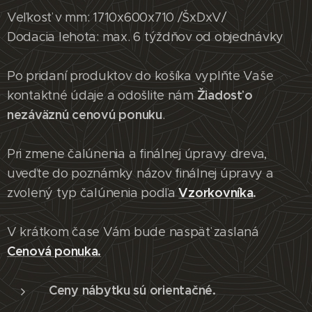
Veľkosť v mm: 1710x600x710 /ŠxDxV/
Dodacia lehota: max. 6 týždňov od objednávky
Po pridaní produktov do košíka vyplňte Vaše
Žiadosť o
kontaktné údaje a odošlite nám
nezáväznú cenovú ponuku
.
Pri zmene čalúnenia a finálnej úpravy dreva,
uveďte do poznámky názov finálnej úpravy a
Vzorkovníka
.
zvolený typ čalúnenia podľa
V krátkom čase Vám bude naspäť zaslaná
Cenová ponuka.
Ceny nábytku sú orientačné.