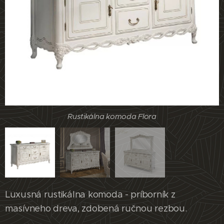
Rustikálna komoda Flora
Rustikálna komoda Flora
Rustikálna komoda Flora
Luxusná rustikálna komoda - príborník z
masívneho dreva, zdobená ručnou rezbou.