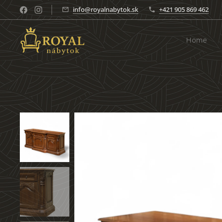
info@royalnabytok.sk
+421 905 869 462
Home