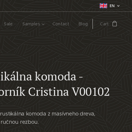
EN
Sale
Samples
Contact
Blog
Cart
ikálna komoda -
orník Cristina V00102
rustikálna komoda z masívneho dreva,
ručnou rezbou.