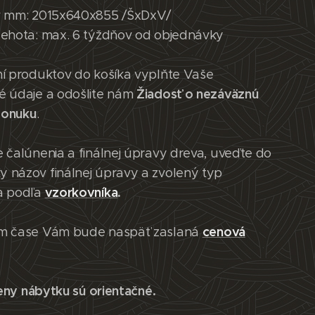
v mm: 2015x640x855 /ŠxDxV/
lehota: max. 6 týždňov od objednávky
ní produktov do košíka vyplňte Vaše
Žiadosť o nezáväznú
é údaje a odošlite nám
ponuku
.
 čalúnenia a finálnej úpravy dreva, uveďte do
 názov finálnej úpravy a zvolený typ
vzorkovníka
.
a podľa
cenová
m čase Vám bude naspäť zaslaná
eny nábytku sú orientačné.