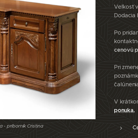
Veľkosť 
Dodacia 
Po prida
kontaktn
cenovú 
Pri zmene
poznámky
čalúneni
V krátko
ponuka.
- príborník Cristina
- príborník Cristina
C