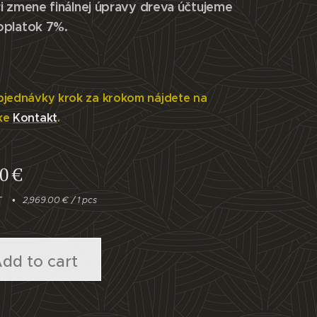
i zmene finálnej úpravy dreva účtujeme
oplatok 7%.
bjednávky krok za krokom nájdete na
ke
Kontakt
.
00
€
T
2,969.00 € / 1 pcs
dd to cart