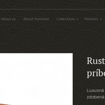
About us
About furniture
Collections
Interiors
Rust
príb
Luxusná 
zdobená 