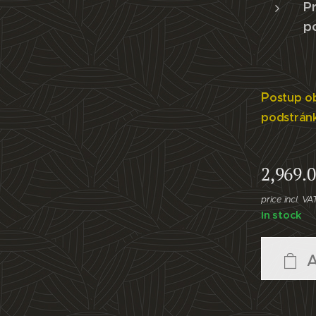
Pr
p
P
ostup o
- príborník Cristina
podstrán
2,969.
price incl. VA
In stock
A