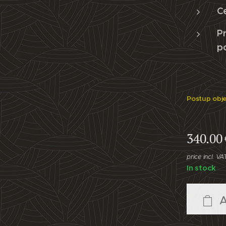
C
Pr
p
Postup obj
340.00
price incl. VA
In stock
A