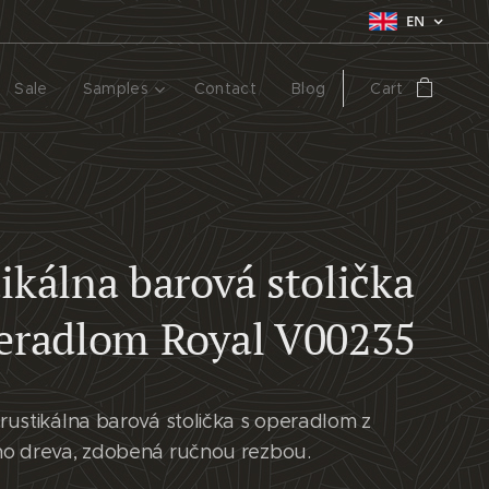
EN
Sale
Samples
Contact
Blog
Cart
ikálna barová stolička
eradlom Royal V00235
rustikálna barová stolička s operadlom z
o dreva, zdobená ručnou rezbou.