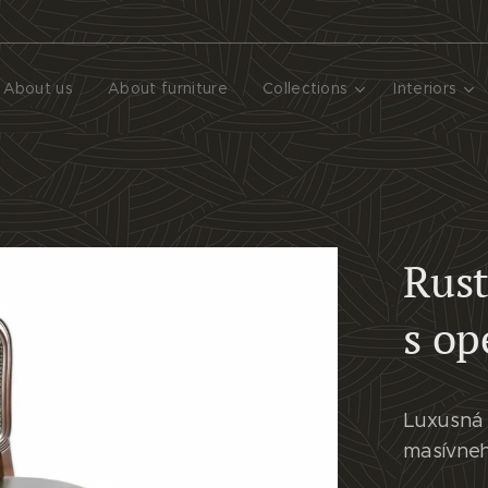
About us
About furniture
Collections
Interiors
Rust
s op
Luxusná 
masívneh