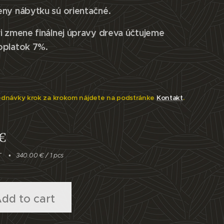
eny nábytku sú orientačné.
i zmene finálnej úpravy dreva účtujeme
oplatok 7%.
ednávky krok za krokom nájdete na podstránke
Kontakt
.
€
T
340.00 € / 1 pcs
dd to cart