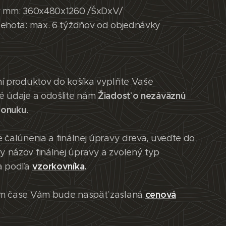
v mm: 360x480x1260 /ŠxDxV/
lehota: max. 6 týždňov od objednávky
ní produktov do košíka vyplňte Vaše
Žiadosť o nezáväznú
é údaje a odošlite nám
ponuku
.
 čalúnenia a finálnej úpravy dreva, uveďte do
 názov finálnej úpravy a zvolený typ
vzorkovníka
.
a podľa
cenová
m čase Vám bude naspäť zaslaná