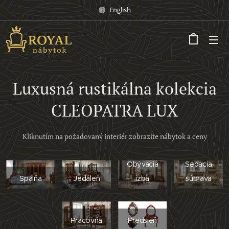
English
Luxusná rustikálna kolekcia
CLEOPATRA LUX
Kliknutím na požadovaný interiér zobrazíte nábytok a ceny
Obývacia
Sedacia
Spálňa
Jedáleň
izba
súprava
Pracovňa
Predsieň