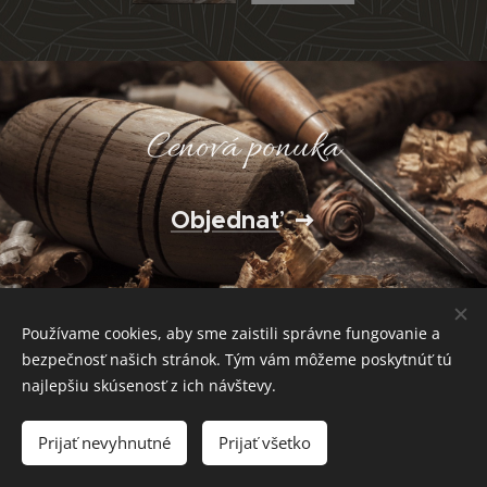
Cenová ponuka
Objednať
Používame cookies, aby sme zaistili správne fungovanie a
Obchodné podmienky a reklamačný poriadok
bezpečnosť našich stránok. Tým vám môžeme poskytnúť tú
Ochrana osobných údajov
Cookies
najlepšiu skúsenosť z ich návštevy.
Jazyky
Prijať nevyhnutné
Prijať všetko
Slovenčina
English