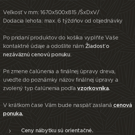
Veľkosť v mm: 1670x500x815 /ŠxDxV/
Dodacia lehota: max. 6 týždňov od objednávky
Po pridaní produktov do košíka vyplňte Vaše
Žiadosť o
kontaktné údaje a odošlite nám
nezáväznú cenovú ponuku
.
Pri zmene čalúnenia a finálnej úpravy dreva,
uveďte do poznámky názov finálnej úpravy a
vzorkovníka
.
zvolený typ čalúnenia podľa
cenová
V krátkom čase Vám bude naspäť zaslaná
ponuka.
Ceny nábytku sú orientačné.