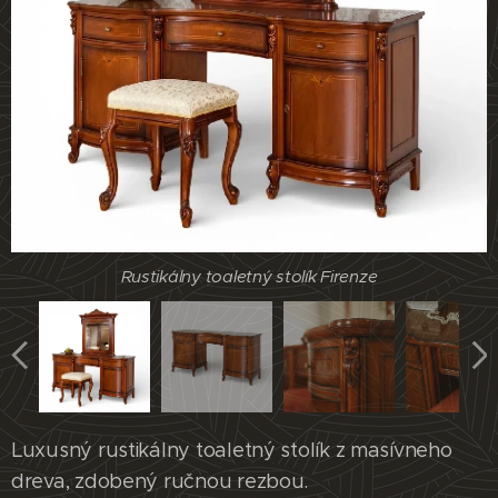
Rustikálny toaletný stolík Firenze
Rustikálny toaletný stolík Firenze
Rustikálny toaletný stolík Firenze
Rustikálny toaletný stolík Firenze
Rustikálny toaletný stolík Firenze
Luxusný rustikálny toaletný stolík z masívneho
dreva, zdobený ručnou rezbou.