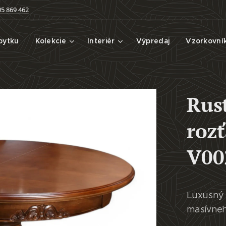
05 869 462
bytku
Kolekcie
Interiér
Výpredaj
Vzorkovní
Rust
roz
V00
Luxusný r
masívneh