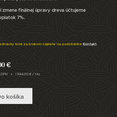
i zmene finálnej úpravy dreva účtujeme
oplatok 7%.
ednávky krok za krokom nájdete na podstránke
Kontakt
.
00
€
e DPH
1 944,00 € / 1 ks
o košíka