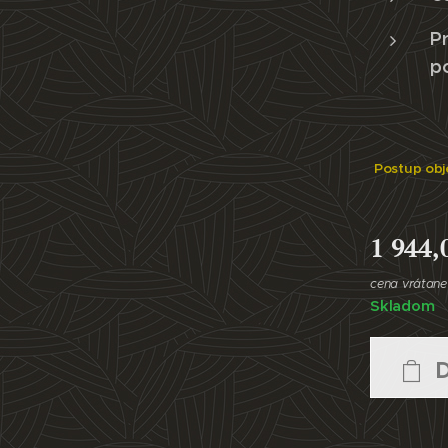
Pr
p
Postup obj
1 944,
cena vrátan
Skladom
D