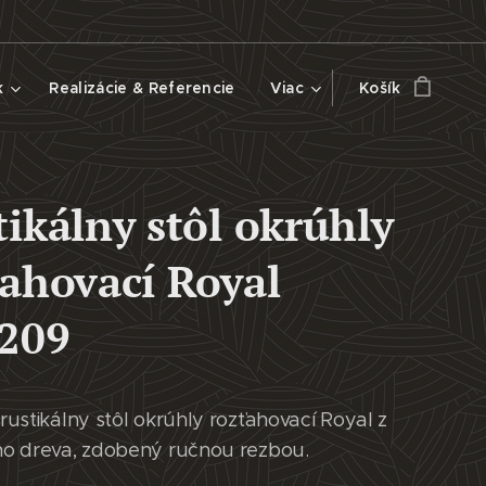
k
Realizácie & Referencie
Viac
Košík
ikálny stôl okrúhly
ťahovací Royal
209
ustikálny stôl okrúhly rozťahovací Royal z
o dreva, zdobený ručnou rezbou.