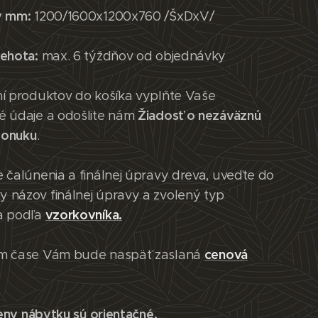
v mm:
1200/1600x1200x760 /ŠxDxV/
lehota:
max. 6 týždňov od objednávky
ní produktov do košíka vyplňte Vaše
Žiadosť o nezáväznú
é údaje a odošlite nám
ponuku
.
 čalúnenia a finálnej úpravy dreva, uveďte do
 názov finálnej úpravy a zvolený typ
vzorkovníka.
a podľa
cenová
m čase Vám bude naspäť zaslaná
eny nábytku sú orientačné.