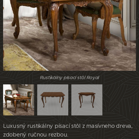
Rustikálny písací stôl Royal
Rustikálny písací stôl Royal
Rustikálny písací stôl Royal
Luxusný rustikálny písací stôl z masívneho dreva,
zdobený ručnou rezbou.