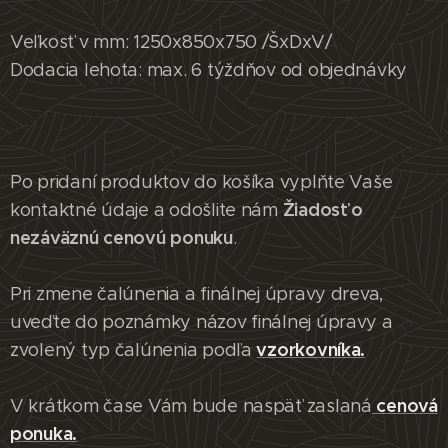
Veľkosť v mm: 1250x850x750 /ŠxDxV/
Dodacia lehota: max. 6 týždňov od objednávky
Po pridaní produktov do košíka vyplňte Vaše
Žiadosť o
kontaktné údaje a odošlite nám
nezáväznú cenovú ponuku
.
Pri zmene čalúnenia a finálnej úpravy dreva,
uveďte do poznámky názov finálnej úpravy a
vzorkovníka.
zvolený typ čalúnenia podľa
cenová
V krátkom čase Vám bude naspäť zaslaná
ponuka.