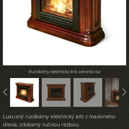
Rustikálny elektrický krb Venetia lux
Rustikálny elektrický krb Venetia lux
Rustikálny elektrický krb Venetia lux
Rustikálny elektrický krb Venetia lux
Luxusný rustikálny elektrický krb z masívneho
dreva, zdobený ručnou rezbou.