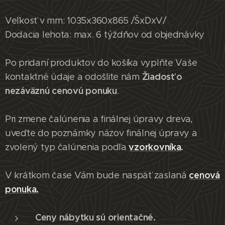
Veľkosť v mm: 1035x360x865 /ŠxDxV/
Dodacia lehota: max. 6 týždňov od objednávky
Po pridaní produktov do košíka vyplňte Vaše
Žiadosť o
kontaktné údaje a odošlite nám
nezáväznú cenovú ponuku
.
Pri zmene čalúnenia a finálnej úpravy dreva,
uveďte do poznámky názov finálnej úpravy a
vzorkovníka
.
zvolený typ čalúnenia podľa
cenová
V krátkom čase Vám bude naspäť zaslaná
ponuka.
Ceny nábytku sú orientačné.