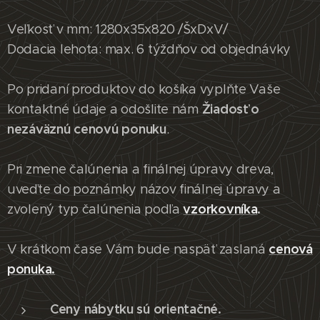
Veľkosť v mm: 1280x35x820 /ŠxDxV/
Dodacia lehota: max. 6 týždňov od objednávky
Po pridaní produktov do košíka vyplňte Vaše
Žiadosť o
kontaktné údaje a odošlite nám
nezáväznú cenovú ponuku
.
Pri zmene čalúnenia a finálnej úpravy dreva,
uveďte do poznámky názov finálnej úpravy a
vzorkovníka
.
zvolený typ čalúnenia podľa
cenová
V krátkom čase Vám bude naspäť zaslaná
ponuka.
Ceny nábytku sú orientačné.