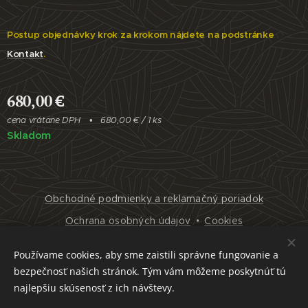
Postup objednávky krok za krokom nájdete na podstránke
Kontakt
.
680,00
€
cena vrátane DPH
680,00 € / 1 ks
Skladom
Obchodné podmienky a reklamačný poriadok
Ochrana osobných údajov
Cookies
Jazyky
Používame cookies, aby sme zaistili správne fungovanie a
Slovenčina
English
bezpečnosť našich stránok. Tým vám môžeme poskytnúť tú
najlepšiu skúsenosť z ich návštevy.