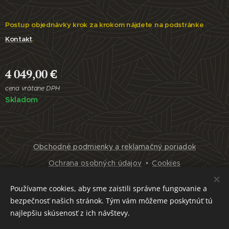
Postup objednávky krok za krokom nájdete na podstránke
Kontakt
.
4 049,00
€
cena vrátane DPH
Skladom
Obchodné podmienky a reklamačný poriadok
Ochrana osobných údajov
Cookies
Jazyky
Používame cookies, aby sme zaistili správne fungovanie a
Slovenčina
English
bezpečnosť našich stránok. Tým vám môžeme poskytnúť tú
najlepšiu skúsenosť z ich návštevy.