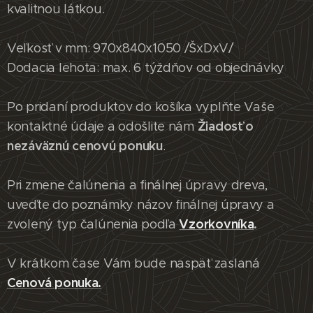
kvalitnou látkou.
Veľkosť v mm: 970x840x1050 /ŠxDxV/
Dodacia lehota: max. 6 týždňov od objednávky
Po pridaní produktov do košíka vyplňte Vaše
Žiadosť o
kontaktné údaje a odošlite nám
nezáväznú cenovú ponuku
.
Pri zmene čalúnenia a finálnej úpravy dreva,
uveďte do poznámky názov finálnej úpravy a
Vzorkovníka
.
zvolený typ čalúnenia podľa
V krátkom čase Vám bude naspäť zaslaná
Cenová ponuka.