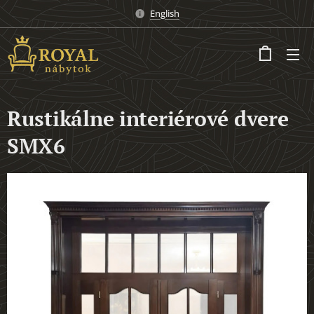
English
Rustikálne interiérové dvere
SMX6