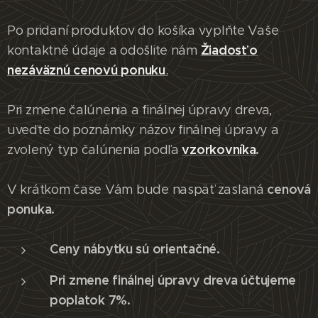
Po pridaní produktov do košíka vyplňte Vaše
Žiadosť o
kontaktné údaje a odošlite nám
nezáväznú cenovú ponuku
.
Pri zmene čalúnenia a finálnej úpravy dreva,
uveďte do poznámky názov finálnej úpravy a
vzorkovníka
.
zvolený typ čalúnenia podľa
cenová
V krátkom čase Vám bude naspäť zaslaná
ponuka.
Ceny nábytku sú orientačné.
Pri zmene finálnej úpravy dreva účtujeme
poplatok 7%.