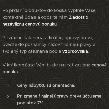
Po pridaní produktov do košíka vyplňte Vaše
Žiadosť o
kontaktné údaje a odošlite nám
nezáväznú cenovú ponuku
.
Pri zmene čalúnenia a finálnej úpravy dreva,
uveďte do poznámky názov finálnej úpravy a
vzorkovníka
.
zvolený typ čalúnenia podľa
cenová
V krátkom čase Vám bude naspäť zaslaná
ponuka.
Ceny nábytku sú orientačné.
Pri zmene finálnej úpravy dreva účtujeme
poplatok 7%.