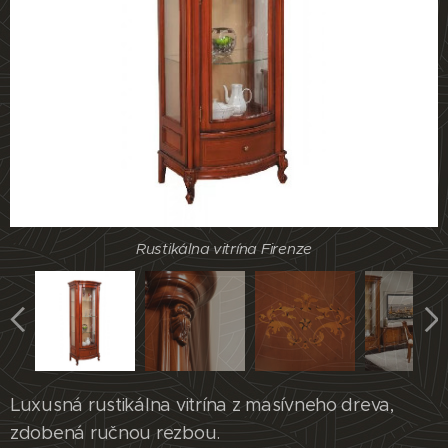
Rustikálne kyvadlové hodiny Firenze
Rustikálna vitrína Firenze
Rustikálna vitrína Firenze
Rustikálna vitrína Firenze
Luxusná rustikálna vitrína z masívneho dreva,
zdobená ručnou rezbou.