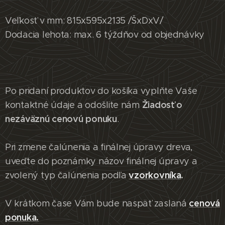
Veľkosť v mm: 815x595x2135 /ŠxDxV/
Dodacia lehota: max. 6 týždňov od objednávky
Po pridaní produktov do košíka vyplňte Vaše
Žiadosť o
kontaktné údaje a odošlite nám
nezáväznú cenovú ponuku
.
Pri zmene čalúnenia a finálnej úpravy dreva,
uveďte do poznámky názov finálnej úpravy a
vzorkovníka
.
zvolený typ čalúnenia podľa
cenová
V krátkom čase Vám bude naspäť zaslaná
ponuka.