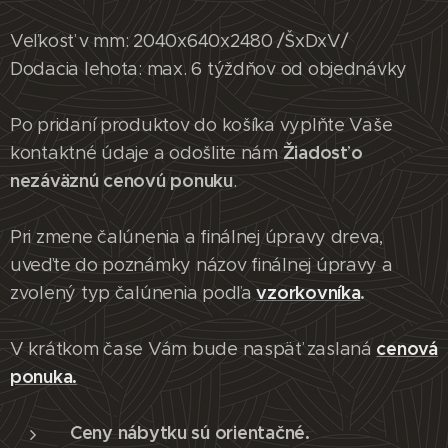
Veľkosť v mm: 2040x640x2480 /ŠxDxV/
Dodacia lehota: max. 6 týždňov od objednávky
Po pridaní produktov do košíka vyplňte Vaše
Žiadosť o
kontaktné údaje a odošlite nám
nezáväznú cenovú ponuku
.
Pri zmene čalúnenia a finálnej úpravy dreva,
uveďte do poznámky názov finálnej úpravy a
vzorkovníka
.
zvolený typ čalúnenia podľa
cenová
V krátkom čase Vám bude naspäť zaslaná
ponuka.
Ceny nábytku sú orientačné.