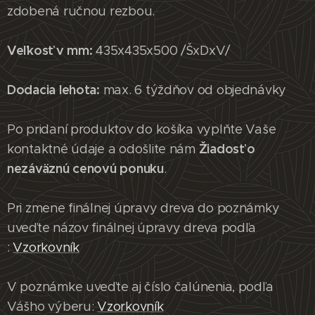
zdobená ručnou rezbou.
Veľkosť v mm:
435x435x500 /ŠxDxV/
Dodacia lehota:
max. 6 týždňov od objednávky
Po pridaní produktov do košíka vyplňte Vaše
Žiadosť o
kontaktné údaje a odošlite nám
nezáväznú cenovú ponuku
.
Pri zmene finálnej úpravy dreva do poznámky
uveďte názov finálnej úpravy dreva podľa
:
Vzorkovník
V poznámke uveďte aj číslo čalúnenia, podľa
Vášho výberu:
Vzorkovník