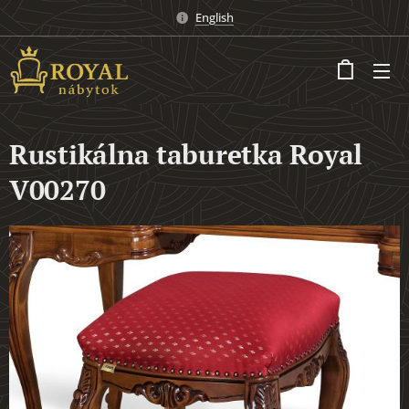
English
Rustikálna taburetka Royal
V00270