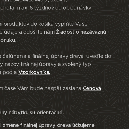
lehota: max. 6 týždňov od objednávky
ní produktov do košíka vyplňte Vaše
Žiadosť o nezáväznú
é údaje a odošlite nám
ponuku
.
 čalúnenia a finálnej úpravy dreva, uveďte do
 názov finálnej úpravy a zvolený typ
Vzorkovníka.
a podľa
Cenová
m čase Vám bude naspäť zaslaná
eny nábytku sú orientačné.
i zmene finálnej úpravy dreva účtujeme