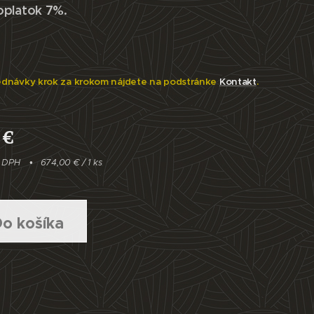
oplatok 7%.
ednávky krok za krokom nájdete na podstránke
Kontakt
.
€
e DPH
674,00 € / 1 ks
o košíka