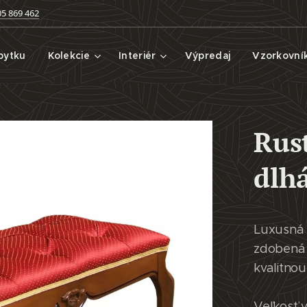
05 869 462
bytku
Kolekcie
Interiér
Výpredaj
Vzorkovní
Rus
dlh
Luxusná 
zdobená 
kvalitnou
Veľkosť 