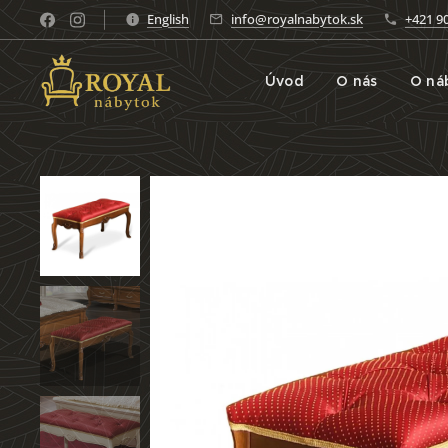
English
info@royalnabytok.sk
+421 9
Úvod
O nás
O ná