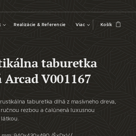
k
Realizácie & Referencie
Viac
Košík
tikálna taburetka
á Arcad V001167
rustikálna taburetka dlhá z masívneho dreva,
ručnou rezbou a čalúnená luxusnou
 látkou.
v mm: 940x430x490 /ŠxDxV/