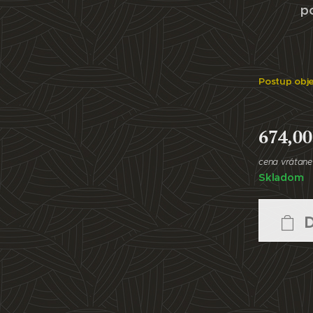
p
Postup obj
674,00
cena vrátan
Skladom
D