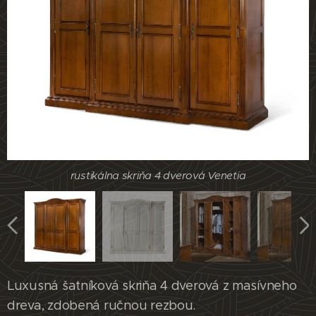
rustikálna skriňa 4 dverová Venetia
rustikálna skriňa 4 dverová Venetia
rustikálna skriňa 4 dverová Venetia
rustikálna skriňa 4 dverová Venetia
Luxusná šatníková skriňa 4 dverová z masívneho
dreva, zdobená ručnou rezbou.