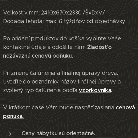
Veľkosť v mm: 2410x670x2330 /ŠxDxV/
Dodacia lehota: max. 6 týždňov od objednávky
Po pridaní produktov do košíka vyplňte Vaše
Žiadosť o
kontaktné údaje a odošlite nám
nezáväznú cenovú ponuku
.
Pri zmene čalúnenia a finálnej úpravy dreva,
uveďte do poznámky názov finálnej úpravy a
vzorkovníka
.
zvolený typ čalúnenia podľa
cenová
V krátkom čase Vám bude naspäť zaslaná
ponuka.
Ceny nábytku sú orientačné.