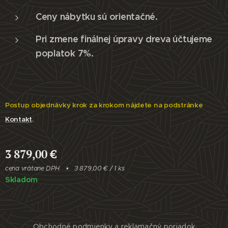
Ceny nábytku sú orientačné.
Pri zmene finálnej úpravy dreva účtujeme
poplatok 7%.
Postup objednávky krok za krokom nájdete na podstránke
Kontakt
.
3 879,00
€
cena vrátane DPH
3 879,00 € / 1 ks
Skladom
Obchodné podmienky a reklamačný poriadok