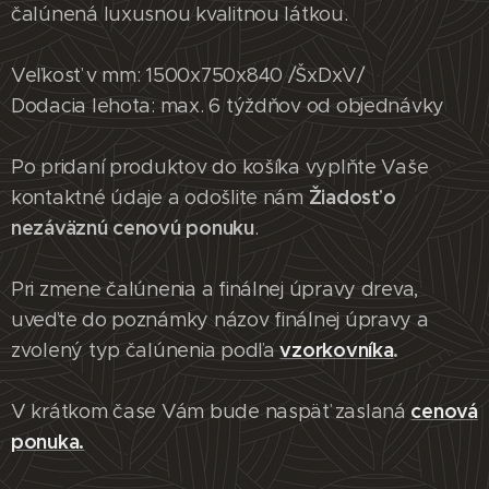
čalúnená luxusnou kvalitnou látkou.
Veľkosť v mm: 1500x750x840 /ŠxDxV/
Dodacia lehota: max. 6 týždňov od objednávky
Po pridaní produktov do košíka vyplňte Vaše
Žiadosť o
kontaktné údaje a odošlite nám
nezáväznú cenovú ponuku
.
Pri zmene čalúnenia a finálnej úpravy dreva,
uveďte do poznámky názov finálnej úpravy a
vzorkovníka
.
zvolený typ čalúnenia podľa
cenová
V krátkom čase Vám bude naspäť zaslaná
ponuka.