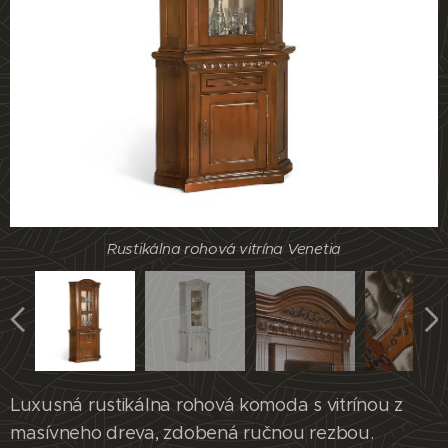
Rustikálna rohová vitrína Venetia
Rustikálna rohová vitrína Venetia
Rustikálna rohová vitrína Venetia
Rustikálna rohová vitrína Venetia
Luxusná rustikálna rohová komoda s vitrínou z
masívneho dreva, zdobená ručnou rezbou.