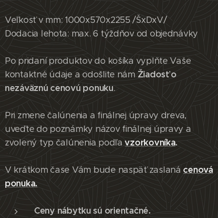
Veľkosť v mm: 1000x570x2255 /ŠxDxV/
Dodacia lehota: max. 6 týždňov od objednávky
Po pridaní produktov do košíka vyplňte Vaše
Žiadosť o
kontaktné údaje a odošlite nám
nezáväznú cenovú ponuku
.
Pri zmene čalúnenia a finálnej úpravy dreva,
uveďte do poznámky názov finálnej úpravy a
vzorkovníka
.
zvolený typ čalúnenia podľa
cenová
V krátkom čase Vám bude naspäť zaslaná
ponuka.
Ceny nábytku sú orientačné.