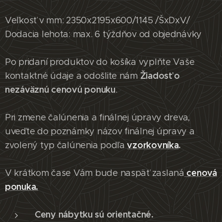
Rustikalna posteľ 2000 Cristina
Veľkosť v mm: 2350x2195x600/1145 /ŠxDxV/
Dodacia lehota: max. 6 týždňov od objednávky
Po pridaní produktov do košíka vyplňte Vaše
Žiadosť o
kontaktné údaje a odošlite nám
nezáväznú cenovú ponuku
.
Pri zmene čalúnenia a finálnej úpravy dreva,
uveďte do poznámky názov finálnej úpravy a
vzorkovníka
.
zvolený typ čalúnenia podľa
cenová
V krátkom čase Vám bude naspäť zaslaná
ponuka.
Ceny nábytku sú orientačné.