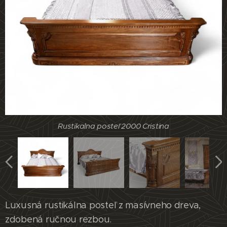
Rustikalna posteľ 2000 Cristina
Rustikalna posteľ 2000 Cristina
Rustikalna posteľ 2000 Cristina
Luxusná rustikálna posteľ z masívneho dreva,
zdobená ručnou rezbou.