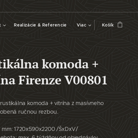
k
Realizácie & Referencie
Viac
Košík
tikálna komoda +
rína Firenze V00801
rustikálna komoda + vitrína z masívneho
dobená ručnou rezbou.
v mm: 1720x590x2200 /ŠxDxV/
lehota: max. 6 týždňov od objednávky