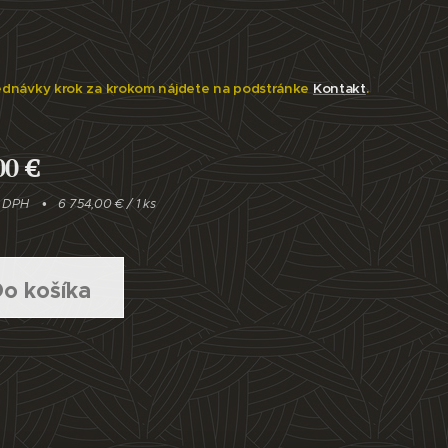
ednávky krok za krokom nájdete na podstránke
Kontakt
.
00
€
e DPH
6 754,00 € / 1 ks
o košíka