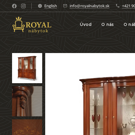
English
info@royalnabytok.sk
+421 9
Úvod
O nás
O ná