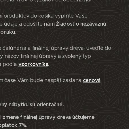
ní produktov do košíka vyplňte Vaše
Žiadosť o nezáväznú
é údaje a odošlite nám
ponuku
.
 čalúnenia a finálnej úpravy dreva, uveďte do
 názov finálnej úpravy a zvolený typ
vzorkovníka
.
a podľa
cenová
m čase Vám bude naspäť zaslaná
eny nábytku sú orientačné.
i zmene finálnej úpravy dreva účtujeme
oplatok 7%.