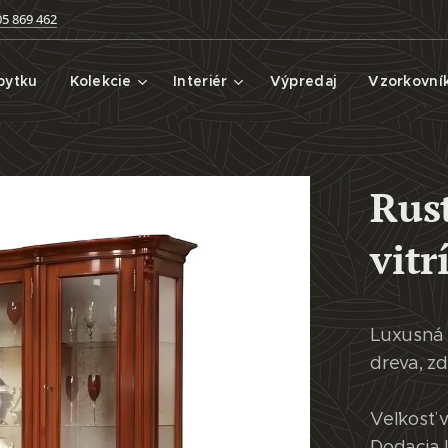
05 869 462
bytku
Kolekcie
Interiér
Výpredaj
Vzorkovní
Rus
vit
Luxusná 
dreva, z
Veľkosť 
Dodacia 