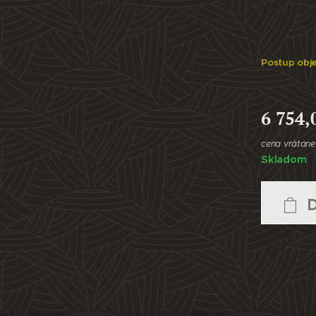
Postup obj
6 754,
cena vrátan
Skladom
D