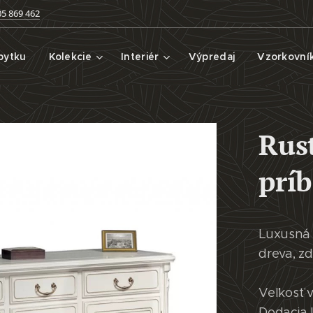
05 869 462
bytku
Kolekcie
Interiér
Výpredaj
Vzorkovní
Rus
prí
Luxusná 
dreva, z
Veľkosť 
Dodacia 