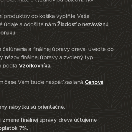
ní produktov do košíka vyplňte Vaše
Žiadosť o nezáväznú
é údaje a odošlite nám
ponuku
.
 čalúnenia a finálnej úpravy dreva, uveďte do
 názov finálnej úpravy a zvolený typ
Vzorkovníka
.
a podľa
Cenová
m čase Vám bude naspäť zaslaná
eny nábytku sú orientačné.
i zmene finálnej úpravy dreva účtujeme
oplatok 7%.