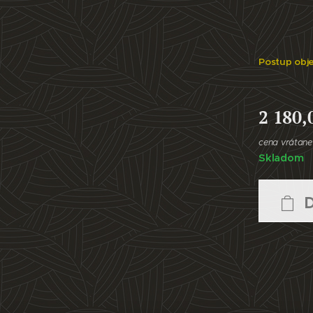
Postup obj
2 180,
cena vrátan
Skladom
D