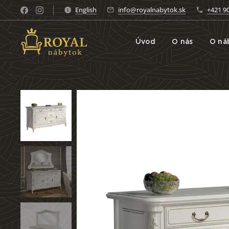
English
info@royalnabytok.sk
+421 9
Úvod
O nás
O ná