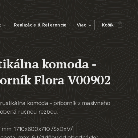
k
Realizácie & Referencie
Viac
Košík
tikálna komoda -
borník Flora V00902
rustikálna komoda - príborník z masívneho
dobená ručnou rezbou.
v mm: 1710x600x710 /ŠxDxV/
lehota: max. 6 týždňov od objednávky