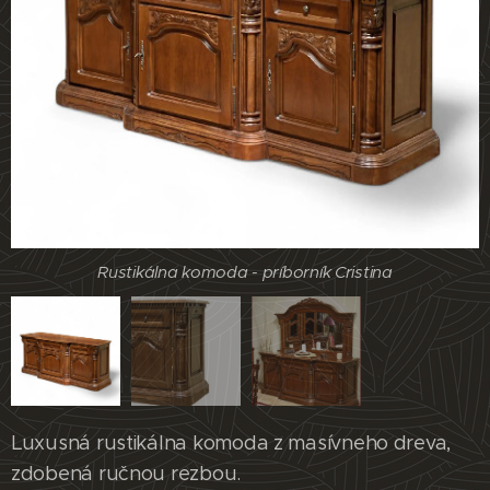
Rustikálna komoda - príborník Cristina
Rustikálna komoda - príborník Cristina
Rustikálna komoda - príborník Cristina
Luxusná rustikálna komoda z masívneho dreva,
zdobená ručnou rezbou.