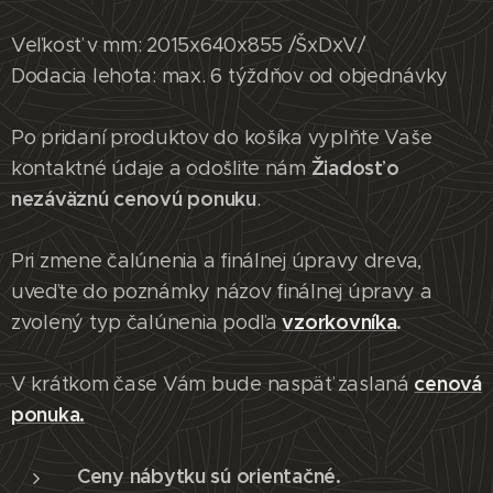
Veľkosť v mm: 2015x640x855 /ŠxDxV/
Dodacia lehota: max. 6 týždňov od objednávky
Po pridaní produktov do košíka vyplňte Vaše
Žiadosť o
kontaktné údaje a odošlite nám
nezáväznú cenovú ponuku
.
Pri zmene čalúnenia a finálnej úpravy dreva,
uveďte do poznámky názov finálnej úpravy a
vzorkovníka
.
zvolený typ čalúnenia podľa
cenová
V krátkom čase Vám bude naspäť zaslaná
ponuka.
Ceny nábytku sú orientačné.